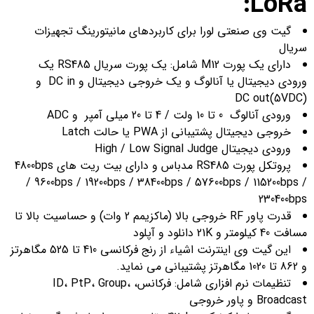
LoRa:
گیت وی صنعتی لورا برای کاربردهای مانیتورینگ تجهیزات
سریال
دارای یک پورت M12 شامل: یک پورت سریال RS485 یک
ورودی دیجیتال یا آنالوگ و یک خروجی دیجیتال و DC in و
(5VDC)DC out
ورودی آنالوگ 0 تا 10 ولت / 4 تا 20 میلی آمپر و ADC
خروجی دیجیتال پشتیبانی از PWA یا حالت Latch
ورودی دیجیتال High / Low Signal Judge
پروتکل پورت RS485 مدباس و دارای بیت ریت های 4800bps
/ 9600bps / 19200bps / 38400bps / 57600bps / 115200bps /
230400bps
قدرت پاور RF خروجی بالا (ماکزیمم 2 وات) و حساسیت بالا تا
مسافت 40 کیلومتر و 21K دانلود و آپلود
این گیت وی اینترنت اشیاء از رنج فرکانسی 410 تا 525 مگاهرتز
و 862 تا 1020 مگاهرتز پشتیبانی می نماید.
تنظیمات نرم افزاری شامل: فرکانس، ID، PtP، Group،
Broadcast و پاور خروجی