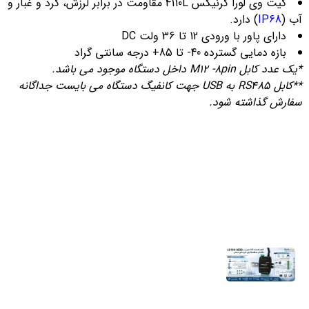
گیت وی لورا کرنیکس 4110L مقاومت در برابر لرزش، گرد و غبار و
آب (
IP68
) دارد.
دارای پاور با ورودی 12 تا 36 ولت DC
بازه دمایی گسترده 40- تا 85+ درجه سانتی گراد
*یک عدد کابل M12 -8pin داخل دستگاه موجود می باشد.
**کابل RS485 به USB جهت کانفیگ دستگاه می بایست جداگانه
سفارش گذاشته شود.
آخرین اخبار
اندازه‌گیری هوشمند؛ راهکاری کلیدی برای
جلوگیری از بحران آب
4 مرداد 1405