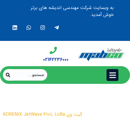
به وبسایت شرکت مهندسی اندیشه های برتر
خوش آمدید.
02142236000
گیت وی KORENIX JetWave
4110L LoRa
محصولات
گیت وی KORENIX JetWave 4110L LoRa