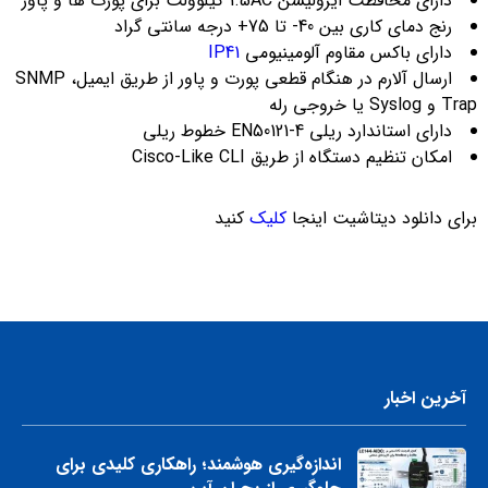
دارای محافظت ایزولیشن 1.5AC کیلوولت برای پورت ها و پاور
رنج دمای کاری بین 40- تا 75+ درجه سانتی گراد
دارای باکس مقاوم آلومینیومی
IP41
ارسال آلارم در هنگام قطعی پورت و پاور از طریق ایمیل، SNMP
Trap و Syslog یا خروجی رله
دارای استاندارد ریلی EN50121-4 خطوط ریلی
امکان تنظیم دستگاه از طریق Cisco-Like CLI
برای دانلود دیتاشیت اینجا
کلیک
کنید
آخرین اخبار
اندازه‌گیری هوشمند؛ راهکاری کلیدی برای