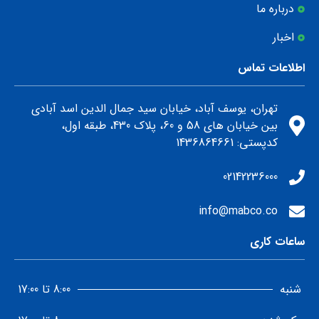
درباره ما
اخبار
اطلاعات تماس
تهران، یوسف آباد، خیابان سید جمال الدین اسد آبادی
بین خیابان های 58 و 60، پلاک 430، طبقه اول،
كدپستي: 1436864661
02142236000
info@mabco.co
ساعات کاری
شنبه
8:00 تا 17:00