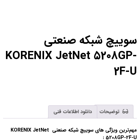
سوییچ شبکه صنعتی
KORENIX JetNet 5208GP-
2F-U
توضیحات
دانلود اطلاعات فنی
مهم‌ترین ویژگی های سوییچ شبکه صنعتی KORENIX JetNet
5208GP-2F-U :