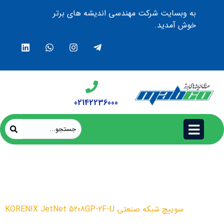
به وبسایت شرکت مهندسی اندیشه های برتر
خوش آمدید.
02142236000
سوییچ شبکه صنعتی KORENIX
JetNet 5208GP-2F-U
محصولات
سوییچ شبکه صنعتی KORENIX JetNet 5208GP-2F-U