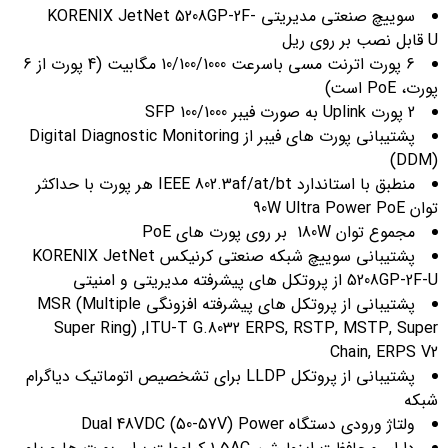
سوییچ صنعتی مدیریتی KORENIX JetNet 5208GP-2F-
U قابل نصب بر روی ریل
6 پورت اترنت مسی باسرعت 10/100/1000 مگابیت (4 پورت از 6
پورت، PoE است)
2 پورت Uplink به صورت فیبر 100/1000 SFP
پشتیبانی پورت های فیبر از Digital Diagnostic Monitoring
(DDM)
منطبق با استاندارد IEEE 802.3af/at/bt هر پورت با حداکثر
توان 90W Ultra Power PoE
مجموع توان 180W بر روی پورت های PoE
پشتیبانی سوییچ شبکه صنعتی کرنیکس KORENIX JetNet
5208GP-2F-U از پروتکل های پیشرفته مدیریتی و امنیتی
پشتیبانی از پروتکل های پیشرفته افزونگی MSR (Multiple
Super Ring) ,ITU-T G.8032 ERPS, RSTP, MSTP, Super
Chain, ERPS V2
پشتیبانی از پروتکل LLDP برای تشخصیص اتوماتیک دیاگرام
شبکه
ولتاژ ورودی دستگاه Dual 48VDC (50-57V) Power