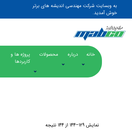
به وبسایت شرکت مهندسی اندیشه های برتر
خوش آمدید.
خانه
درباره
محصولات
پروژه ها و
کاربردها
NEXCOM
نمایش 129–144 از 144 نتیجه