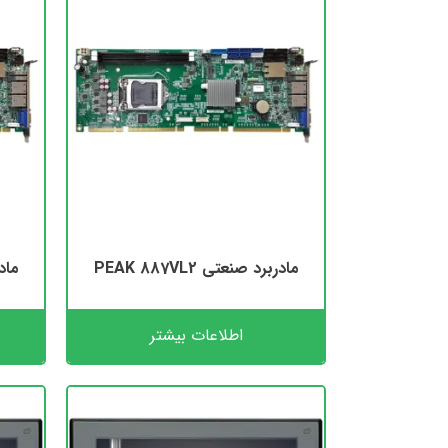
مادربرد صنعتی PEAK 887VL2
مادرب
اطلاعات بیشتر