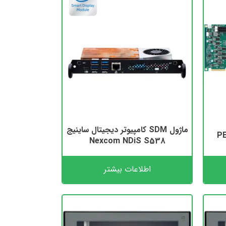
ماژول SDM کامپیوتر دیجیتال ساینیج
Nexcom NDiS S538
اطلاعات بیشتر