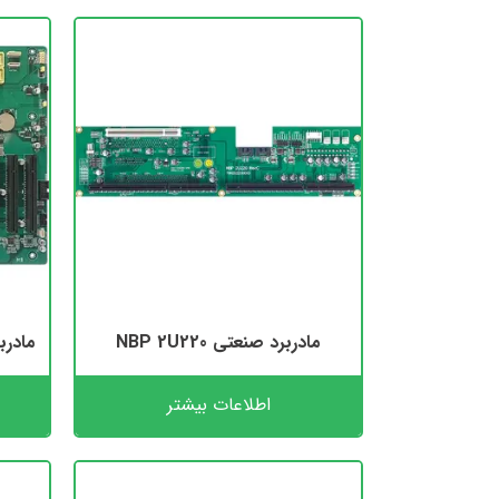
مادربرد صنعتی NBP 2U220
مادربرد ص
اطلاعات بیشتر