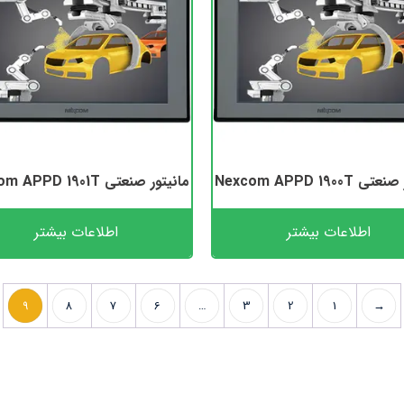
Nexcom APPD 1900T
مانیتور صنعتی Nexcom APPD 1901T
اطلاعات بیشتر
اطلاعات بیشتر
9
8
7
6
…
3
2
1
→