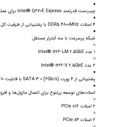
چیپ‌ست قدرتمند Intel® Q670E Express برای عملکرد پایدار و قابلیت‌های گسترش پیشرفته
۴ اسلات DDR5 4800MHz با پشتیبانی از ظرفیت کل تا ۱۲۸ گیگابایت حافظه
شبکه پرسرعت با سه کنترلر مستقل:
۱ عدد Intel® i226-LM 2.5GbE
۲ عدد Intel® i226-V 2.5GbE
پشتیبانی از ۴ پورت SATA 3.0 (6Gb/s) با قابلیت RAID 0/1/5/10 برای افزایش سرعت و ایمنی داده‌ها
اسلات‌های توسعه پرتنوع برای اتصال ماژول‌ها و افزونه
۲ اسلات PCIe x16
۲ اسلات PCIe x4