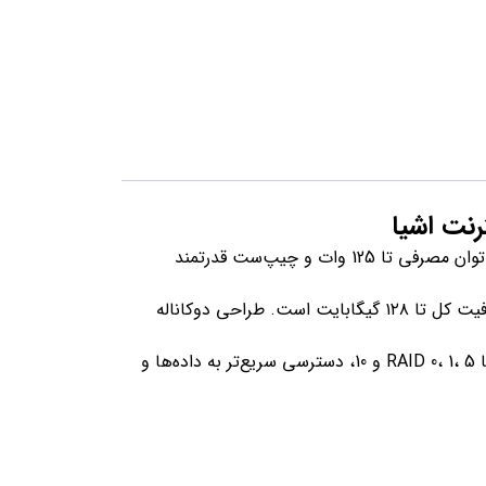
مادربرد صنعتی NEXCOM NEX 919 از جدیدترین نسل پردازنده‌های Intel® Core™ نسل 14، 13 و 12 پشتیبانی می‌کند و با توان مصرفی تا 125 وات و چیپ‌ست قدرتمند
این مادربرد مجهز به ۴ اسلات DDR5 DIMM با پشتیبانی از حافظه‌های non-ECC، un-buffered در فرکانس 4800MHz و ظرفیت کل تا ۱۲۸ گیگابایت است. طراحی دوکاناله
با چیپ‌ست Intel® Q670E PCH، مادربرد NEX 919 قابلیت‌های توسعه گسترده‌ای را ارائه می‌دهد. پشتیبانی از SATA 3.0 با RAID 0، 1، 5 و 10، دسترسی سریع‌تر به داده‌ها و