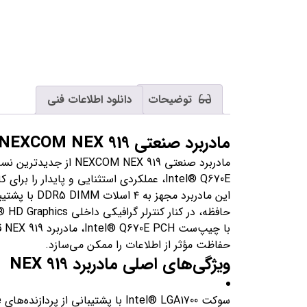
توضیحات
دانلود اطلاعات فنی
مادربرد صنعتی NEXCOM NEX 919 — قدرت نسل آینده برای هوش مصنوعی و اینترنت اشیا
Intel® Q670E، عملکردی استثنایی و پایدار را برای کاربردهای صنعتی و هوشمند فراهم می‌سازد.
حافظه، در کنار کنترلر گرافیکی داخلی Intel® HD Graphics، کارایی بالایی را در پردازش تصویر و داده تضمین می‌کند.
حفاظت مؤثر از اطلاعات را ممکن می‌سازد.
ویژگی‌های اصلی مادربرد NEX 919
سوکت Intel® LGA1700 با پشتیبانی از پردازنده‌های Intel® Core™ نسل 14، 13 و 12 (حداکثر توان 125 وات)