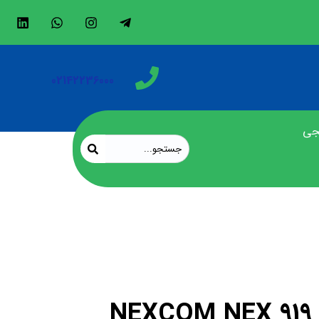
02142236000
جی
NEXCOM NEX
N