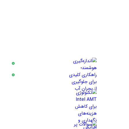
آخرین اخبار
دسترسی
اندازه‌گیری هوشمند؛
بلاگ
راهکاری کلیدی برای
درباره 
جلوگیری از بحران آب
4 مرداد 1405
تکنولوژی Intel AMT
برای کاهش هزینه‌های
نگهداری و افزایش
بهره‌وری جهت مدیریت
30 تیر 1405
از راه دور کامپیوترها
سوالات پر تکرار در