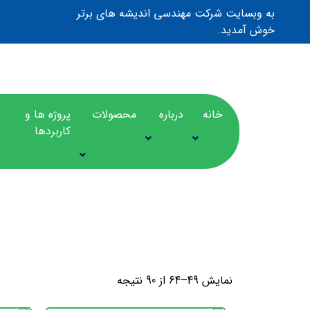
به وبسایت شرکت مهندسی اندیشه های برتر
خوش آمدید.
خانه
درباره
محصولات
پروژه ها و
کاربردها
KORENIX
نمایش 49–64 از 90 نتیجه