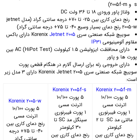
s و 2005f-m)
ولتاژ پاور ورودی 18 تا 36 ولت DC
رنج دمای کاری بین 25- تا 70+ درجه سانتی گراد (مدل jetnet
2005-w رنج دمای بسیار وسیع 40- تا 75+ درجه سانتی گراد)
سوییچ شبکه صنعتی سری Korenix
Jetnet 2005
دارای باکس
مقاوم آلومینیومی
IP31
دارای محافظت ایزولیشن 1.5 کیلوولت (AC (HiPot Test بین
پورت ها و پاور
دارای خروجی رله برای ارسال آلارم در هنگام قطعی پورت
سوییچ شبکه صنعتی سری Korenix Jetnet 2005 دارای 3 مدل زیر
است:
Korenix 2005f-s
Korenix 2005f-m
5 پورت 10/100
5 پورت 10/100
Korenix 2005-w
اترنت مسی
اترنت مسی
5 پورت 10/100
1 پورت فیبرنوری
1 پورت فیبرنوری
اترنت مسی
مالتی مد SC تا 2
سینگل مد SC تا
رنج دمای کاری بین
کیلومتر
30 کیلومتر
40- تا 75+ درجه
رنج دمای کاری بین
رنج دمای کاری بین
سانتی گراد