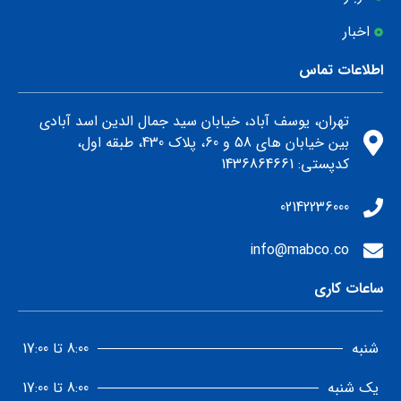
اخبار
اطلاعات تماس
تهران، یوسف آباد، خیابان سید جمال الدین اسد آبادی
بین خیابان های 58 و 60، پلاک 430، طبقه اول،
كدپستي: 1436864661
02142236000
info@mabco.co
ساعات کاری
شنبه
8:00 تا 17:00
یک شنبه
8:00 تا 17:00