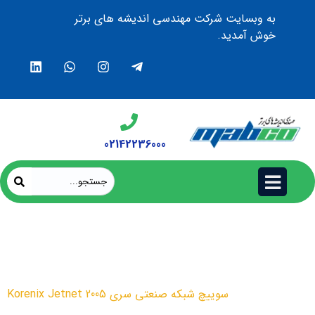
به وبسایت شرکت مهندسی اندیشه های برتر
خوش آمدید.
02142236000
سوییچ شبکه صنعتی سری
Korenix Jetnet 2005
محصولات
سوییچ شبکه صنعتی سری Korenix Jetnet 2005