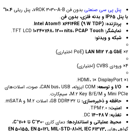
پنل پی سی صنعتی
بدون فن vROK 3030-A-B، پنل ریلی
10.4″
با پنل IP65 و بدنه فلزی، بدون فن
.
پردازنده:
Intel Atom® x6414RE (9 W TDP)
.
نمایشگر:
TFT LCD
1024×768، 1200 nits، PCAP Touch
.
شبکه و ویدئو:
2×
LAN M12 2.5 GbE
(PoE اختیاری)
4× ورودی CVBS (اختیاری)
1× HDMI، 1× DisplayPort.
I/O و توسعه:
COM ایزوله، CAN bus، USB، صوت، اسلات‌های
Mini PCIe و M.2 Key B/E/M، سیم‌کارت.
حافظه و ذخیره‌سازی:
تا 32 GB DDR4، اسلات M.2 و mSATA.
امنیت:
TPM 2.0.
تغذیه:
DC
14–48 V
.
محیط عملیاتی و استانداردها:
دمای کاری
‑30°C تا +70°C
،
گواهی‌های
EN 50155, EN 50121, MIL‑STD‑810H, IEC 61373,