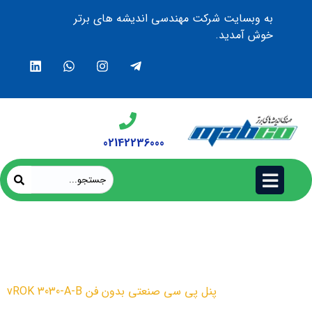
به وبسایت شرکت مهندسی اندیشه های برتر
خوش آمدید.
02142236000
پنل پی سی صنعتی بدون فن
vROK 3030-A-B
محصولات
پنل پی سی صنعتی بدون فن vROK 3030-A-B