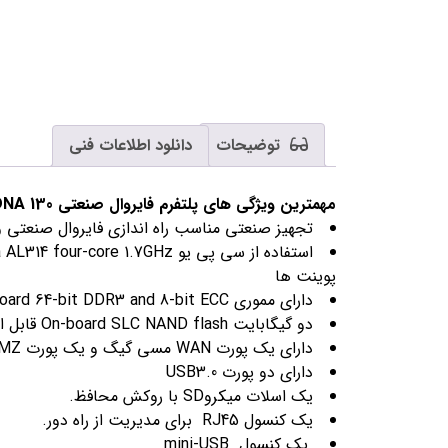
توضیحات
دانلود اطلاعات فنی
مهمترین ویژگی های پلتفرم فایروال صنعتی PDNA 130:
تجهیز صنعتی مناسب راه اندازی فایروال صنعتی 
پوینت ها
دارای مموری On-board 64-bit DDR3 and 8-bit ECC دو گیگابایت قابل ارتقا تا 4 گیگابایت
دو گیگابایت On-board SLC NAND flash قابل ارتقا تا 4 گیگابایت
دارای یک پورت WAN مسی گیگ و یک پورت DMZ گیگ کمبو مسی یا فیبرنوری و دارای 16 پورت گیگ LAN مسی (4 پورت از 16 پورت PoE هستند)
دارای دو پورت USB3.0
یک اسلات میکروSD با روکش محافظ.
یک کنسول RJ45 برای مدیریت از راه دور.
یک کنسول mini-USB