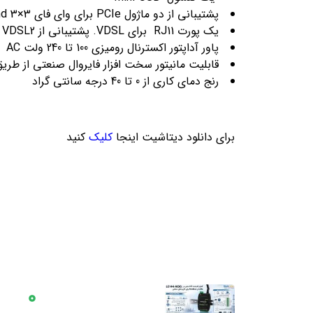
پشتیبانی از دو ماژول PCIe برای وای فای 3×3 11n/11ac dual-band
یک پورت RJ11 برای VDSL. پشتیبانی از VDSL2 تا پروفایل 17a. پشتیبانی از Annex A و Annex B
پاور آداپتور اکسترنال رومیزی 100 تا 240 ولت AC (خروجی آداپتور برای حالت غیر PoE برابراست با 12V/90W و برای حالت استفاده از PoE برابر است با 12V/150W)
قابلیت مانیتور سخت افزار فایروال صنعتی از طریق 2 ترموکوپل و 10 سنسور ولتا
رنج دمای کاری از 0 تا 40 درجه سانتی گراد
برای دانلود دیتاشیت اینجا
کلیک
کنید
آخرین اخبار
دسترسی
اندازه‌گیری هوشمند؛
بلاگ
راهکاری کلیدی برای