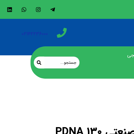
02142236000
جی
ل صنعتی PDNA 130
 PDNA 130