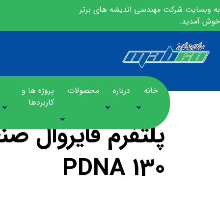
به وبسایت شرکت مهندسی اندیشه های برتر
خوش آمدید.
خانه
درباره
محصولات
پروژه ها و
کاربردها
پلتفرم فایروال صن
PDNA 130