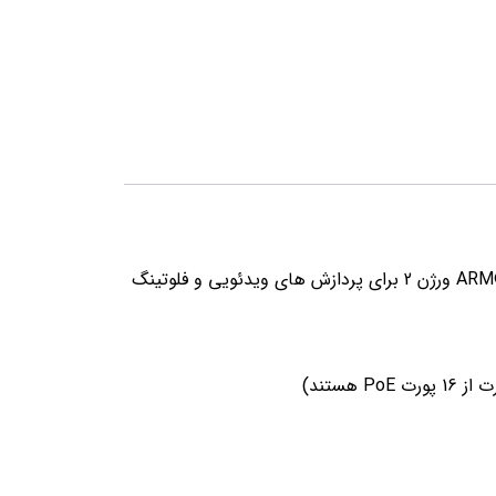
استفاده از سی پی یو Annapurna AL314 four-core 1.7GHz مبتنی بر ARM Cortex™-A15 d یکپارچه شده با ARM® NEON ورژن 2 برای پردازش های ویدئویی و فلوتینگ