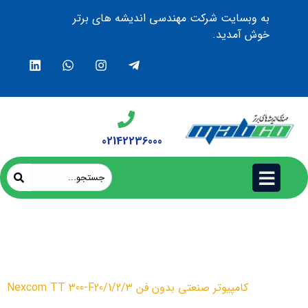
به وبسایت شرکت مهندسی اندیشه های برتر
خوش آمدید.
02142236000
کامپیوتر صنعتی بدون فن Nexcom
TT 300-F20/1/2/3
محصولات
کامپیوتر صنعتی بدون فن Nexcom TT 300-F20/1/2/3