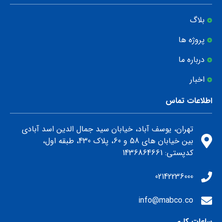
بلاگ
پروژه ها
درباره ما
اخبار
اطلاعات تماس
تهران، یوسف آباد، خیابان سید جمال الدین اسد آبادی
بین خیابان های 58 و 60، پلاک 430، طبقه اول،
كدپستي: 1436864661
02142236000
info@mabco.co
ساعات کاری