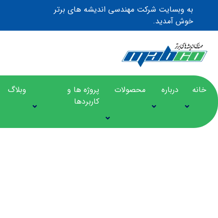
به وبسایت شرکت مهندسی اندیشه های برتر
خوش آمدید.
خانه
درباره
محصولات
پروژه ها و
وبلاگ
کاربردها
سخت افزار رک مونت NEXCOM NSA-7160R