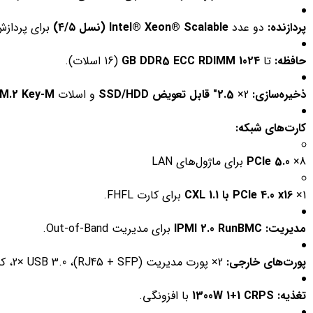
پردازنده:
دو عدد
Intel® Xeon® Scalable (نسل ۴/۵)
برای پردازش
حافظه:
تا
1024 GB DDR5 ECC RDIMM
(16 اسلات).
ذخیره‌سازی:
2×
2.5″ قابل تعویض SSD/HDD
و اسلات
M.2 Key-M
کارت‌های شبکه:
8×
PCIe 5.0
برای ماژول‌های LAN
1×
PCIe 4.0 x16 با CXL 1.1
برای کارت FHFL.
مدیریت:
IPMI 2.0 RunBMC
برای مدیریت Out-of-Band.
پورت‌های خارجی:
2× پورت مدیریت (RJ45 + SFP)، 2× USB 3.0، کنسول RJ45 و VGA (اختیاری).
تغذیه:
1300W 1+1 CRPS
با افزونگی.