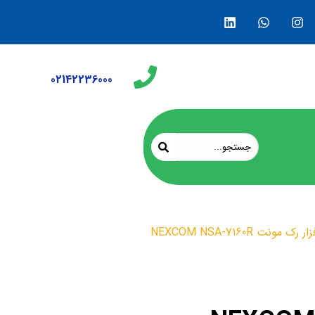
02142236000
مونت NEXCOM NSA-7160R