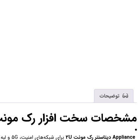
توضیحات
مشخصات سخت افزار رک مونت XCOM NSA-7160R
Appliance دیتاسنتر رک مونت 2U
برای شبکه‌های امنیت، 5G و لبه شبکه.