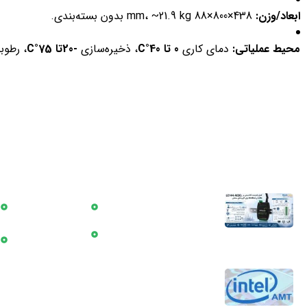
ابعاد/وزن:
438×800×88 mm، ~21.9 kg بدون بسته‌بندی.
محیط عملیاتی:
دمای کاری
0 تا 40°C
، ذخیره‌سازی
-20تا 75°C
، رطوبت 10–90٪ بدو
آخرین اخبار
دسترسی سریع
اندازه‌گیری هوشمند؛
بلاگ
راهکاری کلیدی برای
جلوگیری از بحران آب
درباره ما
4 مرداد 1405
تکنولوژی Intel AMT
برای کاهش هزینه‌های