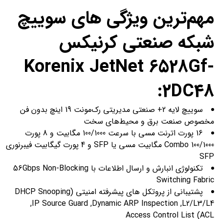
مهم‌ترین ویژگی های
سوییچ
شبکه صنعتی کرنیکس
Korenix JetNet 6528Gf-
2DC48:
سوییچ لایه 2+ صنعتی مدیریتی رک‌مونت 19 اینچ بدون فن
مخصوص صنعت برق و محیط‌های سخت
16 پورت اترنت مسی با سرعت 100/1000 مگابیت و 8 پورت
Combo 100/1000 مگابیت مسی یا SFP و 4 پورت گیگابیت فیبرنوری
SFP
تکنولوژی انبارش و ارسال اطلاعات با 56Gbps Non-Blocking
Switching Fabric
پشتیبانی از پروتکل های پیشرفته امنیتی (DHCP Snooping
,IP Source Guard ,Dynamic ARP Inspection ,L2/L3/L4
Access Control List (ACL