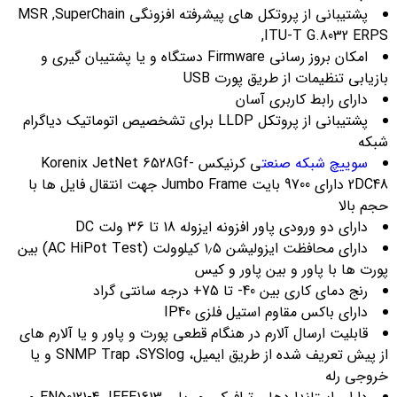
پشتیبانی از پروتکل های پیشرفته افزونگی MSR ,SuperChain
,ITU-T G.8032 ERPS
امکان بروز رسانی Firmware دستگاه و یا پشتیبان گیری و
بازیابی تنظیمات از طریق پورت USB
دارای رابط کاربری آسان
پشتیبانی از پروتکل LLDP برای تشخصیص اتوماتیک دیاگرام
شبکه
سوییچ شبکه صنعت
ی کرنیکس Korenix JetNet 6528Gf-
2DC48 دارای 9700 بایت Jumbo Frame جهت انتقال فایل ها با
حجم بالا
دارای دو ورودی پاور افزونه ایزوله 18 تا 36 ولت DC
دارای محافظت ایزولیشن ۱٫۵ کیلوولت (AC HiPot Test) بین
پورت ها با پاور و بین پاور و کیس
رنج دمای کاری بین 40- تا 75+ درجه سانتی گراد
دارای باکس مقاوم استیل فلزی IP40
قابلیت ارسال آلارم در هنگام قطعی پورت و پاور و یا آلارم های
از پیش تعریف شده از طریق ایمیل، SNMP Trap ،SYSlog و یا
خروجی رله