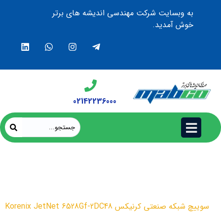
به وبسایت شرکت مهندسی اندیشه های برتر
خوش آمدید.
02142236000
سوییچ شبکه صنعتی کرنیکس
Korenix JetNet 6528Gf-2DC48
محصولات
سوییچ شبکه صنعتی کرنیکس Korenix JetNet 6528Gf-2DC48