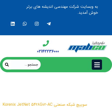
به وبسایت شرکت مهندسی اندیشه های برتر
خوش آمدید.
02142236000
سوییچ شبکه صنعتی Korenix
JetNet 5428Gv2-AC
محصولات
سوییچ شبکه صنعتی Korenix JetNet 5428Gv2-AC