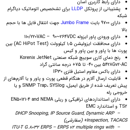
دارای رابط کاربری آسان
پشتیبانی از پروتکل
LLDP
برای تشخصیص اتوماتیک دیاگرام
شبکه
دارای 9700 بایت
Jumbo Frame
جهت انتقال فایل ها با حجم
بالا
دارای ورودی پاور ایزوله 110/220VAC – 90~264VDC
دارای محافظت ایزولیشن ۱٫۵ کیلوولت (AC HiPot Test) بین
پورت ها با پاور و بین پاور و کیس
رنج دمای کاری سوییچ شبکه صنعتی Korenix JetNet
5428Gv2-AC بین 40- تا 75+ درجه سانتی گراد
دارای باکس مقاوم استیل فلزی IP30
قابلیت ارسال آلارم در هنگام قطعی پورت و پاور و یا آلارم‌های از
پیش تعریف شده از طریق ایمیل، SNMP Trap، SYSlog و یا
خروجی رله
دارای استانداردهای ترافیکی و ریلی EN50121-4 and NEMA
TS2 و استاندارد EMC
– DHCP Snooping, IP Source Guard, Dynamic ARP
Inspection, TACACS+
(سفارشی)
– ITU-T G.8032 ERPS – ERPS v2 multiple rings with