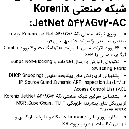
شبکه صنعتی Korenix
JetNet 5428Gv2-AC:
سوییچ شبکه صنعتی Korenix JetNet 5428Gv2-AC لایه 2+
صنعتی مدیریتی رک‌مونت 19 اینچ بدون فن
24 پورت اترنت مسی با سرعت 10/100مگابیت و 4 پورت Combo
گیگابیت مسی یا SFP
تکنولوژی انبارش و ارسال اطلاعات با 8Gbps Non-Blocking
Switching Fabric
پشتیبانی از پروتکل های پیشرفته امنیتی (DHCP Snooping
,IP Source Guard ,Dynamic ARP Inspection ,L2/L3/L4
Access Control List (ACL
پشتیبانی سوئیچ شبکه صنعتی Korenix JetNet 5428Gv2-AC
از پروتکل های پیشرفته افزونگی MSR ,SuperChain ,ITU-T
G.8032 ERPS
امکان بروز رسانی Firmware دستگاه و یا پشتیبان‌گیری و
بازیابی تنظیمات از طریق پورت USB