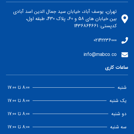
تهران، یوسف آباد، خیابان سید جمال الدین اسد آبادی
بین خیابان های 58 و 60، پلاک 430، طبقه اول،
كدپستي: 1436864661
02142236000
info@mabco.co
ساعات کاری
شنبه
8:00 تا 17:00
یک شنبه
8:00 تا 17:00
دو شنبه
8:00 تا 17:00
سه شنبه
8:00 تا 17:00