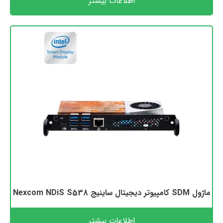
اطلاعات بیشتر
ماژول SDM کامپیوتر دیجیتال ساینیج Nexcom NDiS S538
اطلاعات بیشتر