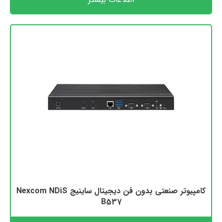
کامپیوتر صنعتی بدون فن دیجیتال ساینیج Nexcom NDiS
B537