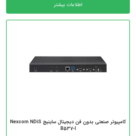
اطلاعات بیشتر
کامپیوتر صنعتی بدون فن دیجیتال ساینیج Nexcom NDiS
B537-I