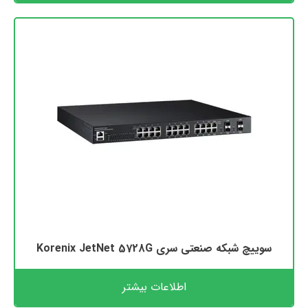
سوییچ شبکه صنعتی سری Korenix JetNet 5728G
اطلاعات بیشتر