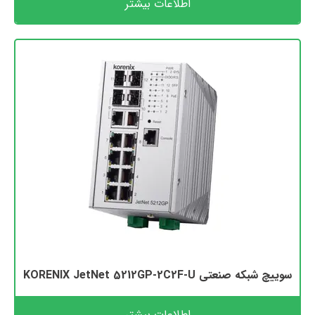
اطلاعات بیشتر
سوییچ شبکه صنعتی KORENIX JetNet 5212GP-2C2F-U
اطلاعات بیشتر