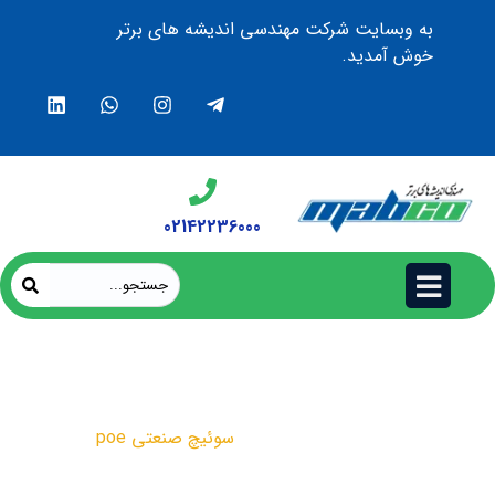
به وبسایت شرکت مهندسی اندیشه های برتر
خوش آمدید.
02142236000
سوئیچ صنعتی poe
محصولات
سوئیچ صنعتی poe