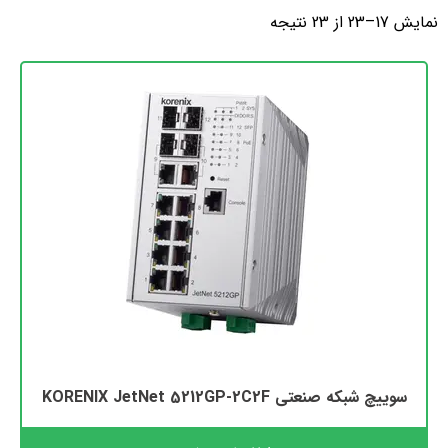
نمایش 17–23 از 23 نتیجه
سوییچ شبکه صنعتی KORENIX JetNet 5212GP-2C2F