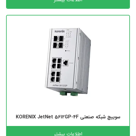
سوییچ شبکه صنعتی KORENIX JetNet 5612GP-4F
اطلاعات بیشتر