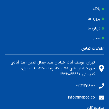
بلاگ
پروژه ها
درباره ما
اخبار
اطلاعات تماس
تهران، یوسف آباد، خیابان سید جمال الدین اسد آبادی
بین خیابان های 58 و 60، پلاک 430، طبقه اول،
كدپستي: 1436864661
02142236000
info@mabco.co
ساعات کاری