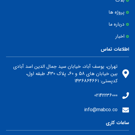
بلاگ
پروژه ها
درباره ما
اخبار
اطلاعات تماس
تهران، یوسف آباد، خیابان سید جمال الدین اسد آبادی
بین خیابان های 58 و 60، پلاک 430، طبقه اول،
كدپستي: 1436864661
02142236000
info@mabco.co
ساعات کاری