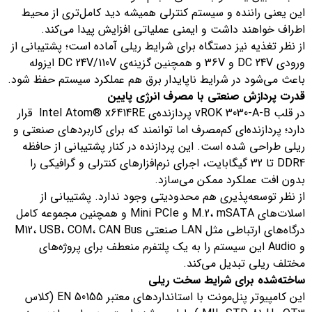
این یعنی راننده و سیستم کنترلی همیشه دید کامل‌تری از محیط
اطراف خواهند داشت و ایمنی عملیاتی افزایش پیدا می‌کند.
از نظر تغذیه نیز دستگاه برای شرایط ریلی آماده است؛ پشتیبانی از
ورودی DC 24V و 36V و همچنین گزینه‌ی DC 24V/110V ایزوله
باعث می‌شود در شرایط ناپایدار برق هم عملکرد سیستم حفظ شود.
قدرت پردازش صنعتی با مصرف انرژی پایین
در قلب vROK 3030-A-B پردازنده‌ی Intel Atom® x6414RE قرار
دارد؛ پردازنده‌ای کم‌مصرف اما توانمند که برای کاربردهای صنعتی و
ریلی طراحی شده است. این پردازنده در کنار پشتیبانی از حافظه
DDR4 تا 32 گیگابایت، اجرای نرم‌افزارهای کنترلی و گرافیکی را
بدون افت عملکرد ممکن می‌سازد.
از نظر توسعه‌پذیری هم محدودیتی وجود ندارد. پشتیبانی از
اسلات‌های M.2، mSATA و Mini PCIe و همچنین مجموعه کامل
درگاه‌های ارتباطی مثل LAN صنعتی M12، USB، COM، CAN Bus
و Audio این سیستم را به یک پلتفرم منعطف برای پروژه‌های
مختلف ریلی تبدیل می‌کند.
ساخته‌شده برای شرایط سخت ریلی
این کامپیوتر پنل‌مونت با استانداردهای معتبر EN 50155 (کلاس