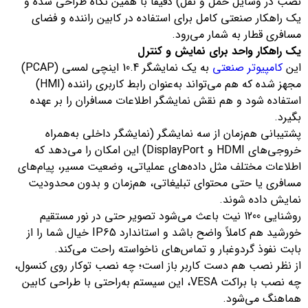
نصب در وسایل حمل و نقل) دقیقاً با همین نگاه طراحی شده و
یک راهکار صنعتی کامل برای استفاده در کابین راننده و فضای
مسافری قطار به شمار می‌رود.
یک راهکار واحد برای نمایش و کنترل
این
کامپیوتر صنعتی
به یک نمایشگر 10.4 اینچی لمسی (PCAP)
مجهز شده که هم می‌تواند به‌عنوان رابط کاربری راننده (HMI)
استفاده شود و هم نقش نمایشگر اطلاعات مسافران را بر عهده
بگیرد.
پشتیبانی هم‌زمان از سه نمایشگر (نمایشگر داخلی به‌همراه
خروجی‌های HDMI و DisplayPort) این امکان را می‌دهد که
اطلاعات مختلف مثل داده‌های عملیاتی، وضعیت مسیر، پیام‌های
مسافری یا حتی محتوای تبلیغاتی، هم‌زمان و بدون محدودیت
نمایش داده شوند.
روشنایی 1200 نیت باعث می‌شود تصویر حتی در نور مستقیم
خورشید هم کاملاً واضح باشد و استاندارد IP65 خیال شما را از
بابت نفوذ گردوغبار و تماس‌های ناخواسته راحت می‌کند.
از نظر نصب هم دست کاربر باز است؛ چه نصب توکار روی کنسول،
چه نصب با براکت VESA، این سیستم به‌راحتی با طراحی کابین
هماهنگ می‌شود.