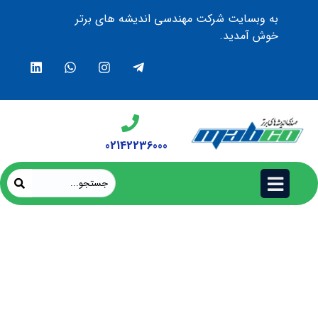
به وبسایت شرکت مهندسی اندیشه های برتر
خوش آمدید.
02142236000
کامپیوتر صنعتی پنل‌مونت vROK 3030؛
راهکاری حرفه‌ای برای سیستم‌های ریلی