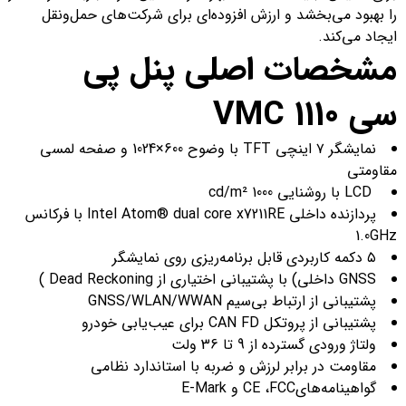
را بهبود می‌بخشد و ارزش افزوده‌ای برای شرکت‌های حمل‌ونقل
ایجاد می‌کند.
مشخصات اصلی پنل پی
سی
VMC 1110
نمایشگر ۷ اینچی TFT با وضوح 600×1024 و صفحه لمسی
مقاومتی
LCD با روشنایی cd/m² 1000
پردازنده داخلی Intel Atom® dual core x7211RE با فرکانس
1.0GHz
۵ دکمه کاربردی قابل برنامه‌ریزی روی نمایشگر
GNSS داخلی) با پشتیبانی اختیاری از Dead Reckoning )
پشتیبانی از ارتباط بی‌سیم GNSS/WLAN/WWAN
پشتیبانی از پروتکل CAN FD برای عیب‌یابی خودرو
ولتاژ ورودی گسترده از 9 تا 36 ولت
مقاومت در برابر لرزش و ضربه با استاندارد نظامی
گواهینامه‌هایCE ،FCC و E-Mark