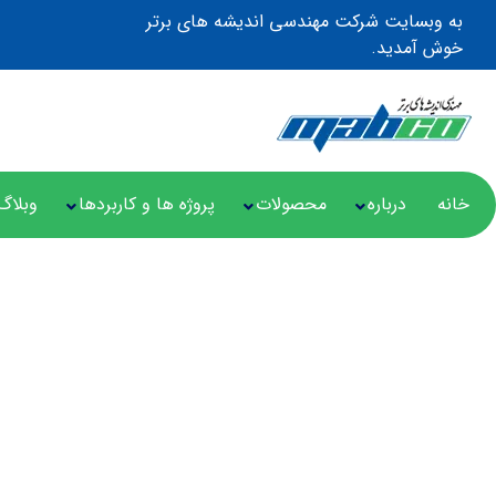
به وبسایت شرکت مهندسی اندیشه های برتر
خوش آمدید.
خانه
درباره
محصولات
پروژه ها و کاربردها
وبلاگ
پروتکل Two Way Link Loss Forwarding (LLF)
مقالات