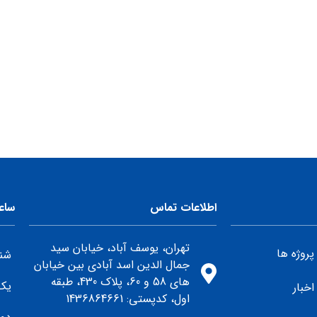
اطلاعات تماس
ساع
تهران، یوسف آباد، خیابان سید
پروژه ها
شنب
جمال الدین اسد آبادی بین خیابان
های 58 و 60، پلاک 430، طبقه
یک
اخبار
اول، كدپستي: 1436864661