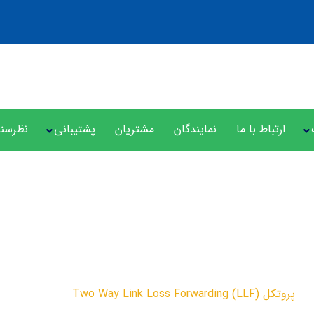
ارتباط با ما
نمایندگان
مشتریان
پشتیبانی
نظرسن
پروتکل Two Way Link Loss Forwarding (LLF)