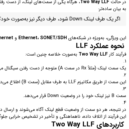
در حالت
Two Way LLF
، هرگاه یکی از سمت‌های لینک، از دست رف
به بیان ساده‌تر:
اگر یک طرف لینک Down شود، طرف دیگر نیز به‌صورت خودکار Down می‌شود تا هر دو سمت از وضعیت واقعی ارتباط آگاه باشند.
این ویژگی، به‌ویژه در شبکه‌های
Ethernet، SONET/SDH
و
hernet
نحوه عملکرد LLF
فرآیند کار
Two Way LLF
به‌صورت خلاصه چنین است:
یک سمت لینک (مثلاً Rx در سمت A) متوجه از دست رفتن سیگنال می‌شود (Loss of Signal).
این سمت از طریق مکانیزم LLF به طرف مقابل (سمت B) اطلاع می‌دهد که لینک قطع شده است.
سمت B نیز لینک خود را در وضعیت Down قرار می‌دهد.
در نتیجه، هر دو سمت از وضعیت قطع لینک آگاه می‌شوند و ارسال دا
این فرآیند از اتلاف داده، ناهماهنگی و تأخیر در تشخیص خرابی جلوگ
کاربردهای Two Way LLF