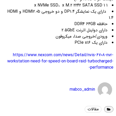
1 x NVMe SSD، x M.2 2242 SATA SSD 1
دارای یک نمایشگر DP1.4 و دو خروجی HDMI2.0b و HDMI
1.4
حافظه DDR4 64GB
دارای دواینل اترنت 2.5GbE
ورودی/خروجی صدا، میکروفون
دارای یک PCIe x16
https://www.nexcom.com/news/Detail/nvis-6708-nvr-
workstation-need-for-speed-on-board-raid-turbocharged-
performance-
mabco_admin
مقالات