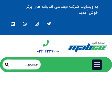
به وبسایت شرکت مهندسی اندیشه های برتر
خوش آمدید.
02142236000
کامپیوتر صنعتی قدرتمند NViS 6708 NVR