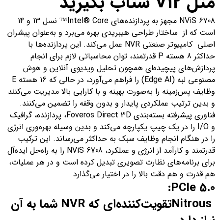
مثل
V12
شتاب بگیرید
NViS 6708 مجهز به پردازنده‌های Intel® Core™ نسل 13 و 14
است که از ساختار طراحی هیبریدی بهره می‌برد و به‌عنوان پیشران
اصلی کامپیوتر صنعتی NVR عمل می‌کند. این پردازنده‌ها با
حداکثر 8 هسته P قدرتمند، توان محاسباتی لازم برای انجام
پردازش‌های پیچیده‌ای همچون تحلیل ویدیوی آنلاین و هوش
مصنوعی لبه (Edge AI) را فراهم می‌آورد، در حالی که 16 هسته E
وظایف پس‌زمینه را به‌صورت بهینه و با کارایی بالا مدیریت می‌کنند
و بدین ترتیب عملکردی پایدار و بدون وقفه را تضمین می‌کنند.
فناوری پیشرفته بسته‌بندی Foveros Direct 3D، پردازنده، گرافیک
و I/O را در یک چیپ یکپارچه می‌کند و بدین وسیله بهره‌وری انرژی
را در هنگام انجام وظایف سبک به حداکثر می‌رساند. این ترکیب
قدرتمند و کارآمد از انرژی و عملکرد، NViS 6708 را به راه‌حل ایده‌آل
برای برنامه‌های نظارت تصویری تبدیل کرده است و در هر عملیات،
هم قدرت و هم دقت بالا را در اختیار می‌گذارد
PCIe 5.0:
Nitrous
تقویت‌کننده‌ای که
NVR
شما به آن