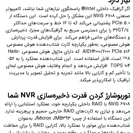
نیاز دارد
اگر گرافیک داخلی Intel® پاسخگوی نیازهای شما نباشد، کامپیوتر
صنعتی NViS 6708 این مشکل را حل کرده است. این دستگاه از
PCIe 5.0 پشتیبانی می‌کند که تا 16 خط و سرعت‌های حداکثر
32GT/s را برای دسترسی سریع به گرافیک‌های مجزا، ذخیره‌سازی
و دستگاه‌های جانبی فراهم می‌کند. برای افزایش قدرت پردازش
هوش مصنوعی، به‌طور یکپارچه کارت شتاب‌دهنده هوش مصنوعی
AIEH4000/2000 PCIe x16 که دارای ماژول هوش مصنوعی Hailo-
8™ است، قابل استفاده است. این شتاب‌دهنده عملکرد را به 52-
104 TOPS افزایش می‌دهد و انجام وظایف هوش مصنوعی لبه‌ای
با تأخیر کم و کارایی بالا مانند تجزیه و تحلیل تصویر یا مدیریت
ترافیک را امکان‌پذیر میکند.
توربوشارژ کردن قدرت ذخیره‌سازی
NVR
شما
NViS 6708 با RAID داخلی یکپارچه خود، عملکرد استثنایی را ارائه
می‌دهد و نیازی به کارت‌های RAID خارجی حجیم و پرهزینه ندارد.
این دستگاه با استفاده از چیپ JMicron JMB393 به‌عنوان
شتاب‌دهنده برای موتور با عملکرد بالا، کارایی RAID را برای حفاظت
سریع از داده‌ها و عملکرد بی‌وقفه بهبود می‌بخشد. با پشتیبانی از