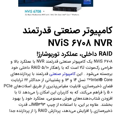
کامپیوتر صنعتی قدرتمند
NViS 6708 NVR
RAID داخلی، عملکرد توربوشارژ!
NViS 6708 یک کامپیوتر صنعتی قدرتمند NVR با عملکرد بالا و
طراحی رک‌مونت 2U است که با راهکار RAID 5/10 داخلی خود
برجسته می‌شود . این
کامپیوتر صنعتی
قدرتمند با پردازنده‌های
Intel® Core™ نسل 14 و 13 و پشتیبانی از حداکثر 22 ترابایت
فضای ذخیره‌سازی، قابلیت مقیاس‌پذیری از طریق اسلات‌های PCIe
5.0 را فراهم می‌کند، که به کاربران این امکان را می‌دهد تا با
افزودن شتاب‌دهنده‌های هوش مصنوعی، عملکرد خود را بهبود
بخشند. علاوه بر این، با استفاده از چیپ JMB393، قدرت
ذخیره‌سازی را افزایش می‌دهد، پردازش RAID را از پردازنده جدا