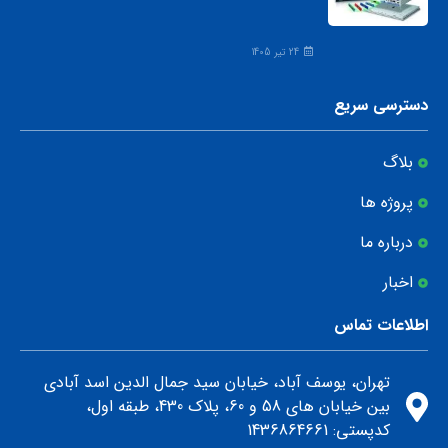
24 تیر 1405
دسترسی سریع
بلاگ
پروژه ها
درباره ما
اخبار
اطلاعات تماس
تهران، یوسف آباد، خیابان سید جمال الدین اسد آبادی
بین خیابان های 58 و 60، پلاک 430، طبقه اول،
كدپستي: 1436864661