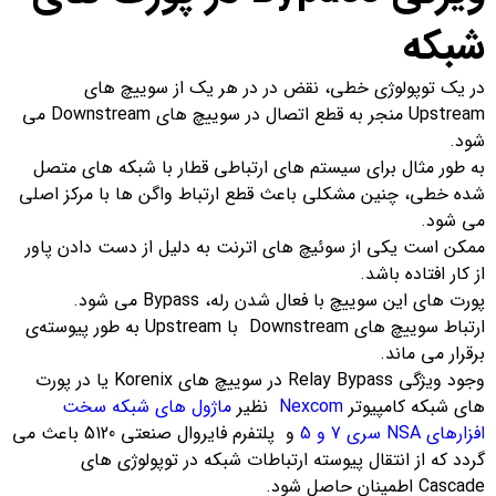
شبکه
در یک توپولوژی خطی، نقض در در هر یک از سوییچ های
Upstream منجر به قطع اتصال در سوییچ های Downstream می
شود.
به طور مثال برای سیستم های ارتباطی قطار با شبکه های متصل
شده خطی، چنین مشکلی باعث قطع ارتباط واگن ها با مرکز اصلی
می شود.
ممکن است یکی از سوئیچ های اترنت به دلیل از دست دادن پاور
از کار افتاده باشد.
پورت های این سوییچ با فعال شدن رله، Bypass می شود.
ارتباط سوییچ های Downstream با Upstream به طور پیوسته‌ی
برقرار می ماند.
وجود ویژگی Relay Bypass در سوییچ های Korenix یا در پورت
های شبکه کامپیوتر
Nexcom
نظیر
ماژول های شبکه سخت
افزارهای NSA سری 7 و 5
و پلتفرم فایروال صنعتی 5120 باعث می
گردد که از انتقال پیوسته ارتباطات شبکه در توپولوژی های
Cascade اطمینان حاصل شود.