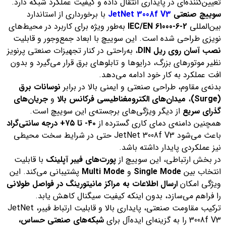
تعیین‌کننده‌ای در پایداری انتقال داده و کیفیت عملکرد شبکه دارد.
سوییچ صنعتی
JetNet 3008f V3
با برخورداری از استاندارد
بین‌المللی
IEC/EN 61000-6-2
به‌طور ویژه برای کاربرد در محیط‌های
نویزی طراحی شده است. این سوییچ با ابعاد جمع‌وجور و قابلیت
نصب آسان روی ریل DIN
، به‌راحتی در کنار تجهیزات صنعتی پرنویز
نظیر موتورهای بزرگ، درایوها و تابلوهای برق قرار می‌گیرد و بدون
افت عملکرد به کار خود ادامه می‌دهد.
بدنه‌ی مقاوم، طراحی صنعتی و ایمنی بالا در برابر
نوسانات برق
(Surge)
،
میدان‌های الکترومغناطیسی فرکانس بالا
و
جریان‌های
گذرای سریع
از دیگر ویژگی‌های برجسته‌ی این سوییچ است.
همچنین دامنه‌ی دمای کاری گسترده از
۴۰- تا ۷۵+ درجه سانتی‌گراد
باعث می‌شود JetNet 3008f V3 حتی در شرایط سخت محیطی
نیز عملکردی پایدار داشته باشد.
در بخش ارتباطی، این سوییچ از
پورت‌های فیبر آپلینک
با قابلیت
انتخاب بین
Single Mode
و
Multi Mode
پشتیبانی می‌کند. این
ویژگی امکان
ارسال اطلاعات به مراکز مانیتورینگ در فواصل طولانی
را فراهم می‌سازد، بدون اینکه کیفیت سیگنال کاهش یابد.
ترکیب مقاومت صنعتی، پایداری بالا و قابلیت ارتباط فیبر، JetNet
3008f V3 را به گزینه‌ای ایده‌آل برای
شبکه‌های صنعتی حساس،